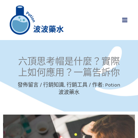
跳
MAI
至
MEN
主
要
內
容
六頂思考帽是什麼？實際
上如何應用？一篇告訴你
發佈留言
/
行銷知識
,
行銷工具
/ 作者:
Potion
波波藥水