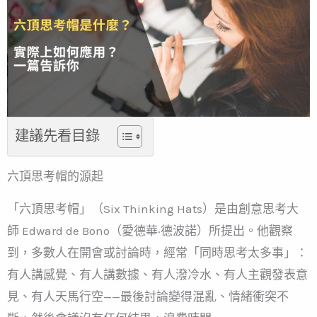
建議先看目錄
六頂思考帽的源起
「六頂思考帽」（Six Thinking Hats）是由創意思考大
師 Edward de Bono（愛德華·德波諾）所提出。他觀察
到，多數人在開會或討論時，經常「同時思考太多事」：
有人講感覺、有人講數據、有人潑冷水、有人主觀發表意
見、有人天馬行空——最後討論變得混亂、情緒衝突不