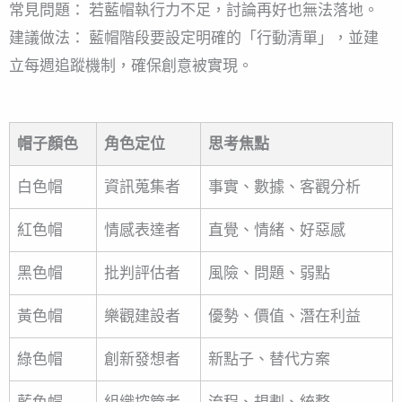
常見問題： 若藍帽執行力不足，討論再好也無法落地。
建議做法： 藍帽階段要設定明確的「行動清單」，並建
立每週追蹤機制，確保創意被實現。
帽子顏色
角色定位
思考焦點
白色帽
資訊蒐集者
事實、數據、客觀分析
紅色帽
情感表達者
直覺、情緒、好惡感
黑色帽
批判評估者
風險、問題、弱點
黃色帽
樂觀建設者
優勢、價值、潛在利益
綠色帽
創新發想者
新點子、替代方案
藍色帽
組織控管者
流程、規劃、統整