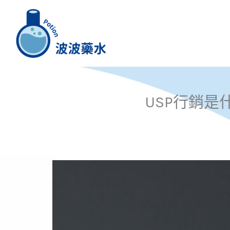
跳
至
主
要
內
容
USP行銷